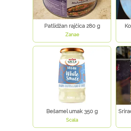
Patlidžan rajčica 280 g
Ko
Zanae
Bešamel umak 350 g
Srir
Scala