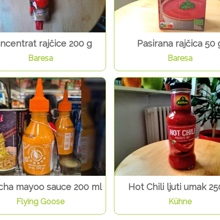
ncentrat rajčice 200 g
Pasirana rajčica 50 
Baresa
Baresa
acha mayoo sauce 200 ml
Hot Chili ljuti umak 25
Flying Goose
Kühne