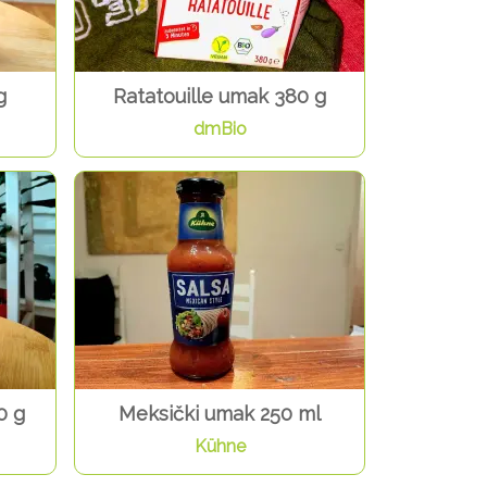
g
Ratatouille umak 380 g
dmBio
0 g
Meksički umak 250 ml
Kühne