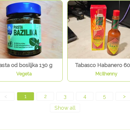
asta od bosiljka 130 g
Tabasco Habanero 60
Vegeta
McIlhenny
<
1
2
3
4
5
>