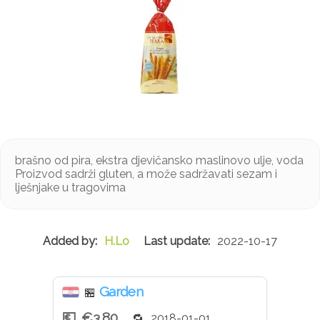
brašno od pira, ekstra djevičansko maslinovo ulje, voda
Proizvod sadrži gluten, a može sadržavati sezam i
lješnjake u tragovima
H.Lo
2022-10-17
Garden
🏪
€3.80
2018-01-01