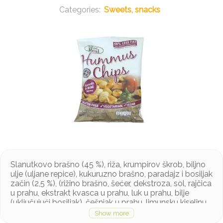
Sweets, snacks
Slanutkovo brašno (45 %), riža, krumpirov škrob, biljno
ulje (uljane repice), kukuruzno brašno, paradajz i bosiljak
začin (2,5 %), (rižino brašno, šećer, dekstroza, sol, rajčica
u prahu, ekstrakt kvasca u prahu, luk u prahu, bilje
(uključujući bosiljak), češnjak u prahu, limunsku kiselinu,
prirodne boje (E160c), prirodne arome, začini)
Bez glutena, bez GMO-a