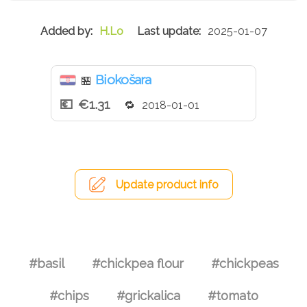
H.Lo
2025-01-07
Biokošara
🏪
€1.31
2018-01-01
Update product info
#basil
#chickpea flour
#chickpeas
#chips
#grickalica
#tomato