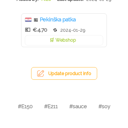
Pekinška patka
🏪
€4.70
2024-01-29
Webshop
Update product info
#E150
#E211
#sauce
#soy