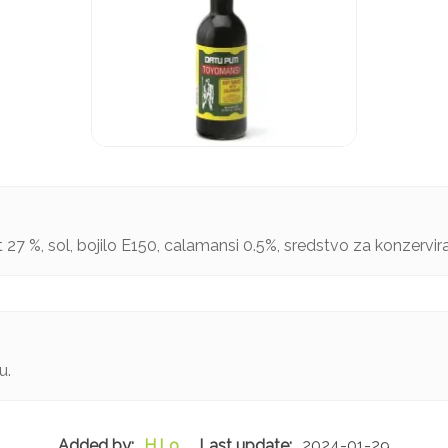
t 27 %, sol, bojilo E150, calamansi 0.5%, sredstvo za konzervira
u.
H.Lo
2024-01-29