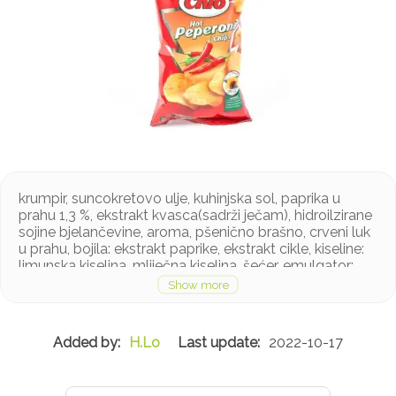
krumpir, suncokretovo ulje, kuhinjska sol, paprika u
prahu 1,3 %, ekstrakt kvasca(sadrži ječam), hidroilzirane
sojine bjelančevine, aroma, pšenično brašno, crveni luk
u prahu, bojila: ekstrakt paprike, ekstrakt cikle, kiseline:
limunska kiselina, mliječna kiselina, šećer, emulgator:
soja lecitin
Proizvod može sadržavati kikiriki i ostale orašaste
proizvode
H.Lo
2022-10-17