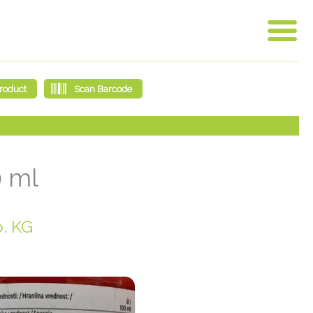
0 ml
o. KG