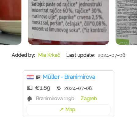
Mia Krkač
2024-07-08
Müller - Branimirova
🏪
€1.69
2024-07-08
Branimirova 119b
Zagreb
Map