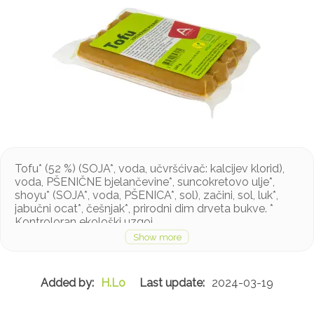
Tofu* (52 %) (SOJA*, voda, učvršćivač: kalcijev klorid),
voda, PŠENIČNE bjelančevine*, suncokretovo ulje*,
shoyu* (SOJA*, voda, PŠENICA*, sol), začini, sol, luk*,
jabučni ocat*, češnjak*, prirodni dim drveta bukve. *
Kontroloran ekološki uzgoj
Mogući tragovi sezama i celera
H.Lo
2024-03-19