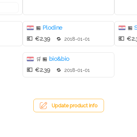
Plodine
S
🏪
🏪
€2.39
€2.
2018-01-01
bio&bio
🛒
🏪
€2.39
2018-01-01
Update product info