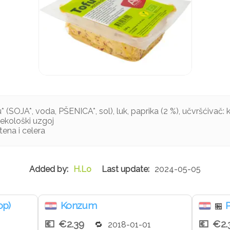
(SOJA*, voda, PŠENICA*, sol), luk, paprika (2 %), učvršćivač: kal
n ekološki uzgoj
tena i celera
H.Lo
2024-05-05
op)
Konzum
P
🏪
€2.39
€2.
2018-01-01