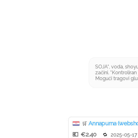
SOJA*, voda, shoyu* 
začini. *Kontrolira
Mogući tragovi glu
Annapurna (websh
🛒
€2.40
2025-05-17