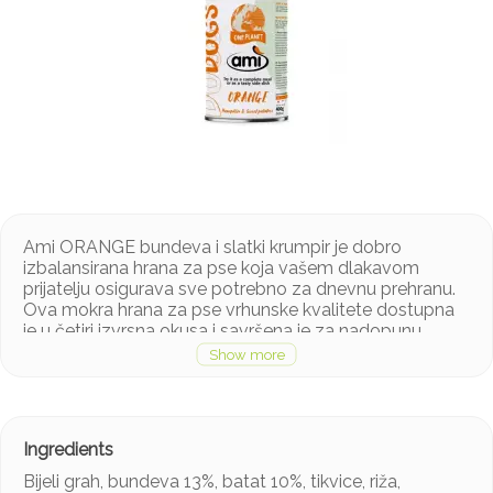
Ami ORANGE bundeva i slatki krumpir je dobro
izbalansirana hrana za pse koja vašem dlakavom
prijatelju osigurava sve potrebno za dnevnu prehranu.
Ova mokra hrana za pse vrhunske kvalitete dostupna
je u četiri izvrsna okusa i savršena je za nadopunu
briketa vašeg psa potpunim i zdravim obrokom.
Izmjenjujući druge Amì okuse mokre hrane, svom psu
možete ponuditi raznoliku i zabavnu prehranu koja je i
hranjiva i ukusna.
Kada otvorite konzervu Ami ORANGE bundeva i slatki
krumpir dočekat će vas ukusna aroma koju će vaš pas
sigurno voljeti. Ovisno o potrebama vašeg psa i
Bijeli grah, bundeva 13%, batat 10%, tikvice, riža,