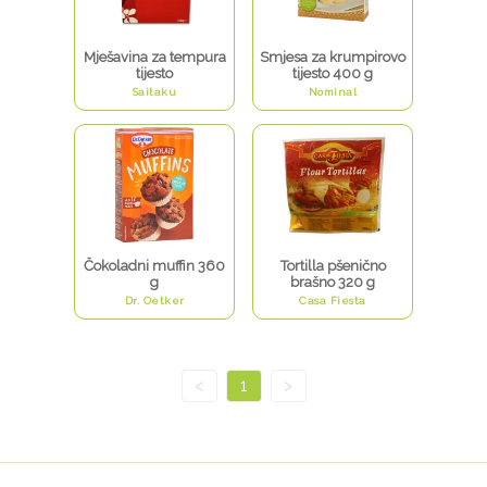
Mješavina za tempura
Smjesa za krumpirovo
tijesto
tijesto 400 g
Saitaku
Nominal
Čokoladni muffin 360
Tortilla pšenično
g
brašno 320 g
Dr. Oetker
Casa Fiesta
<
1
>