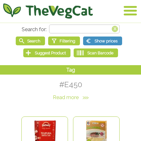
#E450
Read more
>>>