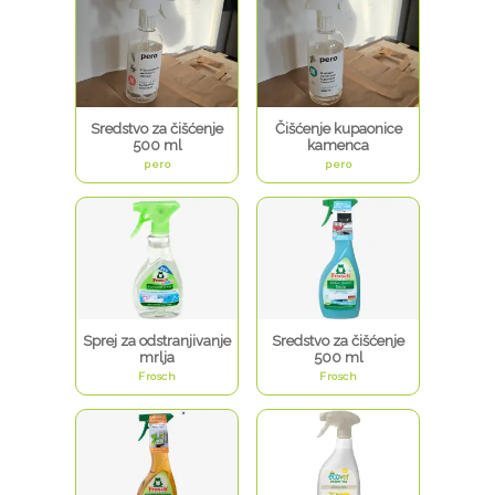
Sredstvo za čišćenje
Čišćenje kupaonice
500 ml
kamenca
pero
pero
Sprej za odstranjivanje
Sredstvo za čišćenje
mrlja
500 ml
Frosch
Frosch