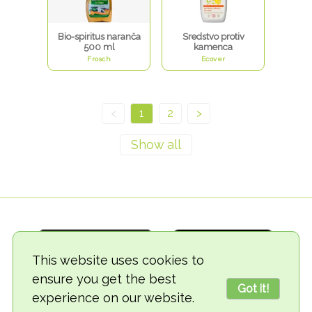
Bio-spiritus naranča
Sredstvo protiv
500 ml
kamenca
Frosch
Ecover
<
1
2
>
This website uses cookies to
ensure you get the best
Got it!
experience on our website.
© 2018-2026 TheVegCat