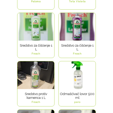
Paloma
Teta Violeta
Sredstvo za čišćenje 1
Sredstvo za čišćenje 1
L
L
Frosch
Frosch
Sredstvo protiv
Odmašćivač lovor 500
kamenca 1 L
ml
Frosch
pero