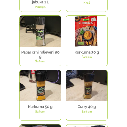
jabuka 1 L
Kraš
Vindija
Papar crni mljeveni 50
Kurkuma 30 g
g
Šafram
Šafram
Kurkuma 50 g
Curry 40 g
Šafram
Šafram