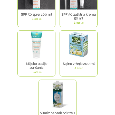
SPF 50 sprej 100 ml
SPF 50 zaštitna krema
50 ml
Biosolis
Biosolis
Mlijeko poslije
Sojino vrhnje 200 ml
sunčanja
Alinor
Biosolis
Vitariz napitak od riže 1