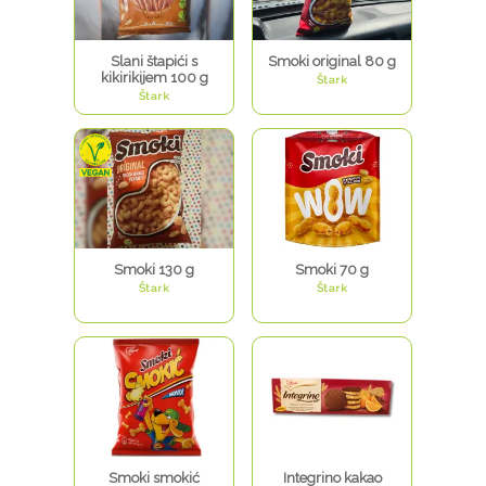
Slani štapići s
Smoki original 80 g
kikirikijem 100 g
Štark
Štark
Smoki 130 g
Smoki 70 g
Štark
Štark
Smoki smokić
Integrino kakao