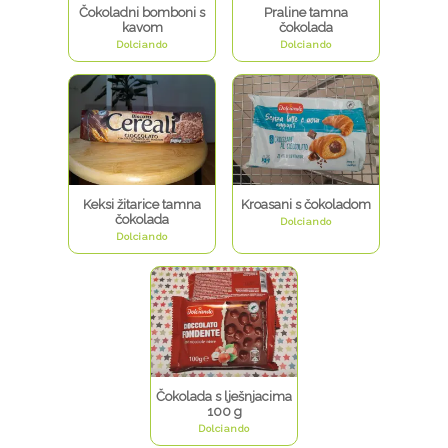
Čokoladni bomboni s
Praline tamna
kavom
čokolada
Dolciando
Dolciando
Keksi žitarice tamna
Kroasani s čokoladom
čokolada
Dolciando
Dolciando
Čokolada s lješnjacima
100 g
Dolciando