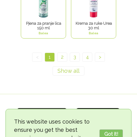
Pjena za pranje lica
Krema za ruke Urea
150 ml
30 ml
Balea
Balea
<
1
2
3
4
>
This website uses cookies to
ensure you get the best
Got it!