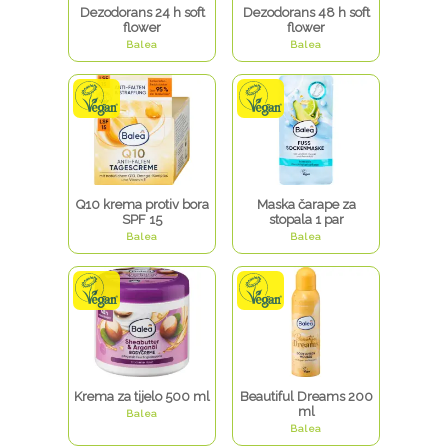
Dezodorans 24 h soft
Dezodorans 48 h soft
flower
flower
Balea
Balea
Q10 krema protiv bora
Maska čarape za
SPF 15
stopala 1 par
Balea
Balea
Krema za tijelo 500 ml
Beautiful Dreams 200
ml
Balea
Balea