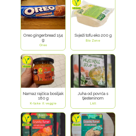
Oreo gingerbread 154
Svježi tofu eko 200 g
g
Bio Zone
Oreo
Namaz rajčica bosiljak
Juha od povrća s
180 g
tjesteninom
K-take it veggie
Lidl