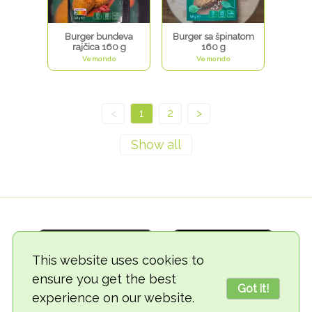
Burger bundeva
Burger sa špinatom
rajčica 160 g
160 g
Vemondo
Vemondo
<
1
2
>
This website uses cookies to
ensure you get the best
Got it!
experience on our website.
© 2018-2026 TheVegCat