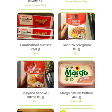
kavom 1 L
Amo Essere Veg
Amo Essere Veg
Caramelised biscuits
Začin za bolognese
250 g
60 g
Spar
Eat
Punjene paprike i
Margo natural buttery
sarma 60 g
400 g
Eat
Zvijezda