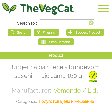
Burger na bazi leće s bundevom i
sušenim rajčicama 160 g
Vemondo / Lidl
Полуготова јела и мешавине