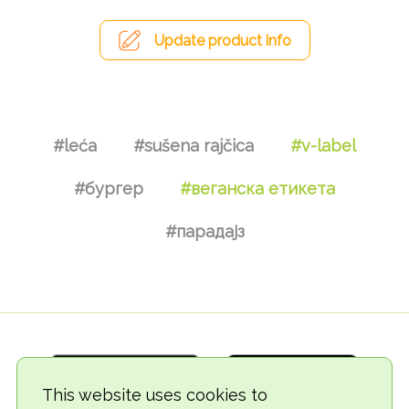
Update product info
#leća
#sušena rajčica
#v-label
#бургер
#веганска етикета
#парадајз
This website uses cookies to