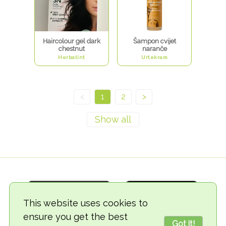
Haircolour gel dark
Šampon cvijet
chestnut
naranče
Herbatint
Urtekram
<
1
2
>
This website uses cookies to
ensure you get the best
Got it!