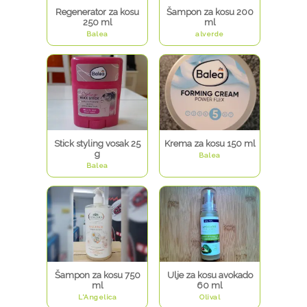
Regenerator za kosu
Šampon za kosu 200
250 ml
ml
Balea
alverde
Stick styling vosak 25
Krema za kosu 150 ml
g
Balea
Balea
Šampon za kosu 750
Ulje za kosu avokado
ml
60 ml
L'Angelica
Olival