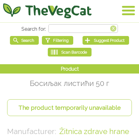
Босиљак листићи 50 г
Žitnica zdrave hrane