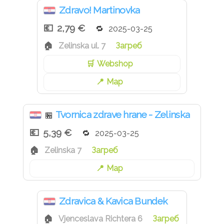
Zdravo! Martinovka
2,79 €
2025-03-25
Zelinska ul. 7
Загреб
Webshop
Map
Tvornica zdrave hrane - Zelinska
🏪
5,39 €
2025-03-25
Zelinska 7
Загреб
Map
Zdravica & Kavica Bundek
Vjenceslava Richtera 6
Загреб