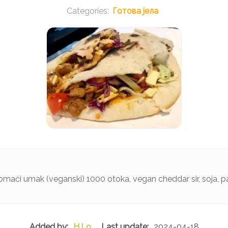
Готова јела
aći umak (veganski) 1000 otoka, vegan cheddar sir, soja, papr
H.Lo
2024-04-18