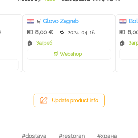
Glovo Zagreb
Bol
🛒
8,00 €
8,0
8
2024-04-18
Загреб
Заг
Webshop
Update product info
#dostava
#restoran
#храна