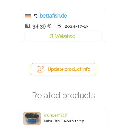
bettafish.de
🛒
34,39 €
2024-10-13
Webshop
Update product info
wunderfisch
BettaF!sh Tu-Nah 140 g