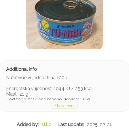
Nutritivne vrijednosti na 100 g
Energetska vrijednost: 1044 kJ / 253 kcal
Masti: 21 g
- od toga zasićene masne kiseline: 1,8 g
Ugljikohidrati: 4,5 g
- od toga šećeri: 2,1 g
Bjelančevine: 8,1 g
Vlakna: 6,6 g
H.Lo
2025-02-26
Sol: 1,2 g