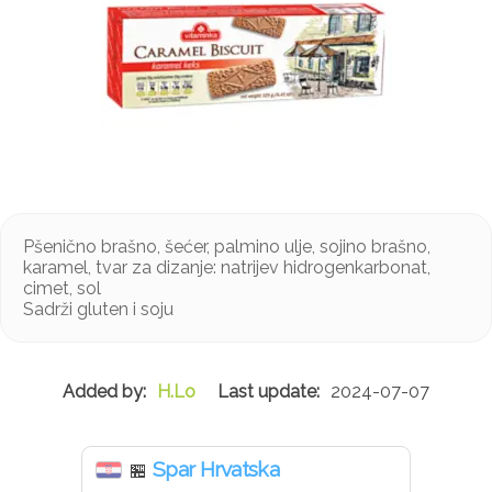
Pšenično brašno, šećer, palmino ulje, sojino brašno,
karamel, tvar za dizanje: natrijev hidrogenkarbonat,
cimet, sol
Sadrži gluten i soju
H.Lo
2024-07-07
Spar Hrvatska
🏪