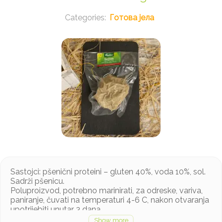
Готова јела
Sastojci: pšenični proteini – gluten 40%, voda 10%, sol.
Sadrži pšenicu.
Poluproizvod, potrebno marinirati, za odreske, variva,
paniranje, čuvati na temperaturi 4-6 C, nakon otvaranja
upotrijebiti unutar 3 dana.
Težina: min 250 g