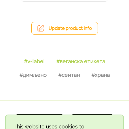
Update product info
#v-label
#веганска етикета
#димљено
#сеитан
#храна
This website uses cookies to