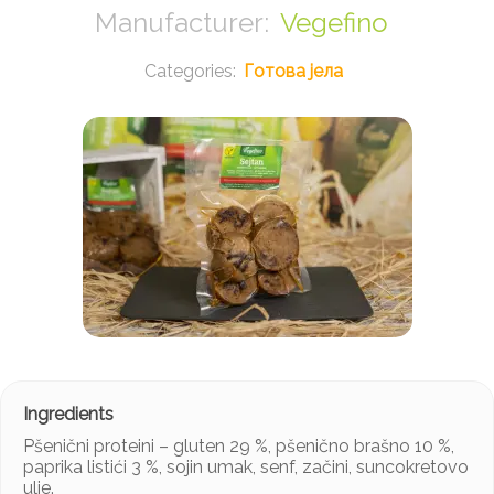
Vegefino
Готова јела
Pšenični proteini – gluten 29 %, pšenično brašno 10 %,
paprika listići 3 %, sojin umak, senf, začini, suncokretovo
ulje.