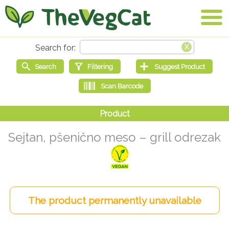
Sejtan, pšenično meso – grill odrezak