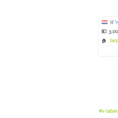
V
🛒
3,0
Заг
#v-label