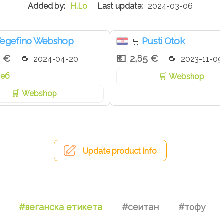
H.Lo
2024-03-06
egefino Webshop
Pusti Otok
🛒
0 €
2,65 €
2024-04-20
2023-11-0
реб
Webshop
Webshop
Update product info
#веганска етикета
#сеитан
#тофу