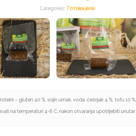
Готова јела
roteini – gluten 40 %, sojin umak, voda, češnjak 4 %, tofu 10 %, 
ati na temperaturi 4-6 C, nakon otvaranja upotrijebiti unutar