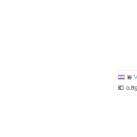
V
🏪
0,8