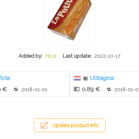
H.Lo
2022-10-17
icta
Ultragros
🏪
9 €
0,89 €
2018-01-01
2018-01-0
Update product info