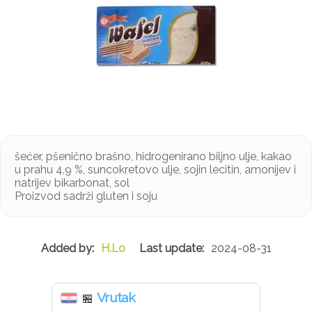
šećer, pšenično brašno, hidrogenirano biljno ulje, kakao
u prahu 4,9 %, suncokretovo ulje, sojin lecitin, amonijev i
natrijev bikarbonat, sol
Proizvod sadrži gluten i soju
H.Lo
2024-08-31
Vrutak
🏪