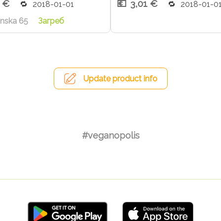
1 €
3,01 €
2018-01-01
2018-01-0
inska 65
Загреб
Update product info
#veganopolis