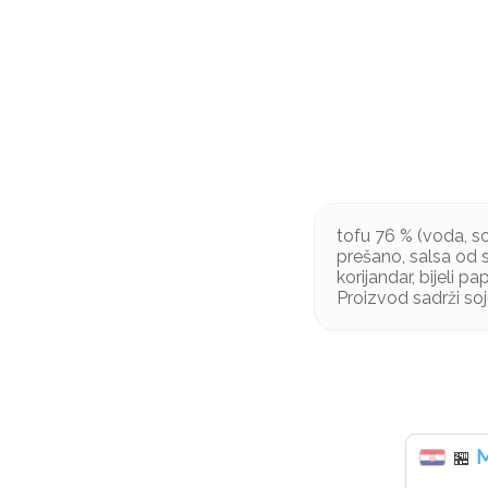
tofu 76 % (voda, soj
prešano, salsa od s
korijandar, bijeli pa
Proizvod sadrži so
M
🏪