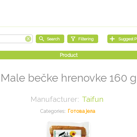
Male bečke hrenovke 160 g
Taifun
Готова јела