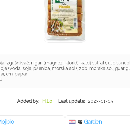
a, zgušnjivač: nigari (magnezij klorid), kalcij sulfat), ulje sun
oje (voda, soja, pšenica, morska sol), zob, morska sol, guar g
par, crni papar
ju
H.Lo
2023-01-05
ojbio
Garden
🏪