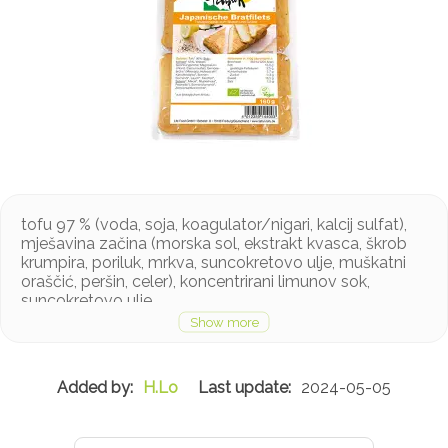
tofu 97 % (voda, soja, koagulator/nigari, kalcij sulfat),
mješavina začina (morska sol, ekstrakt kvasca, škrob
krumpira, poriluk, mrkva, suncokretovo ulje, muškatni
oraščić, peršin, celer), koncentrirani limunov sok,
suncokretovo ulje
Proizvod sadrži soju, muškatni oraščić i celer
H.Lo
2024-05-05