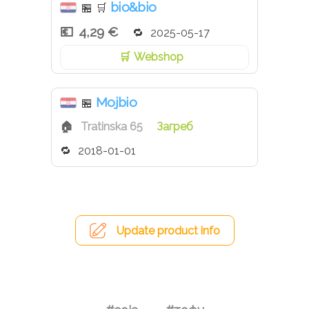
bio&bio
🏪
🛒
4,29 €
2025-05-17
Webshop
Mojbio
🏪
Tratinska 65
Загреб
2018-01-01
Update product info