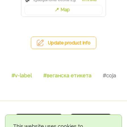
Map
Update product info
#v-label
#веганска етикета
#соја
This website uses cookies to