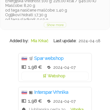
Energijska vrednost 100 g: 226,00 kcal / 946,00 kJ
Maščobe: 8,20 g
od tega nasičene maščobe: 1,40 g
Ogljikovi hidrati: 17,30 g
od tega sladkorji: 0,93 g
Prehranske vlaknine: 8,70 g
Beljakovine: 16,40 g
Sol: 2,30 g
Mia Krkač
2024-04-18
Spar webshop
🛒
1,98 €
2024-04-07
Webshop
Interspar Vrhnika
🏪
1,98 €
2024-04-07
Ljubljanska cesta 29
Vrhnika