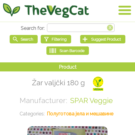
Žar valjčki 180 g
SPAR Veggie
Полуготова јела и мешавине