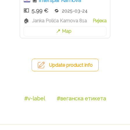
Interspar Kamova
🏪
5,99 €
2025-03-24
Janka Polića Kamova 81a
Ријека
Map
Update product info
#v-label
#веганска етикета