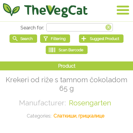
Krekeri od riže s tamnom čokoladom
65 g
Rosengarten
Слаткиши, грицкалице