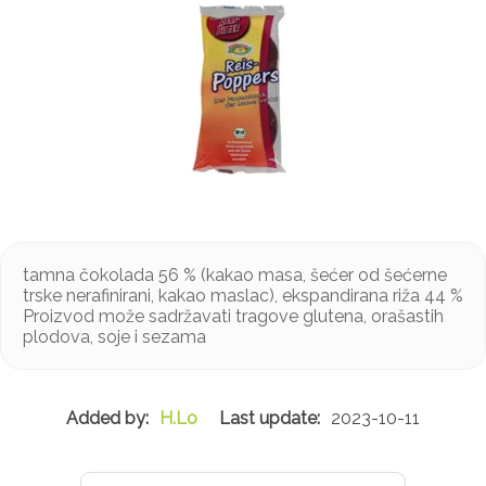
tamna čokolada 56 % (kakao masa, šećer od šećerne
trske nerafinirani, kakao maslac), ekspandirana riža 44 %
Proizvod može sadržavati tragove glutena, orašastih
plodova, soje i sezama
H.Lo
2023-10-11