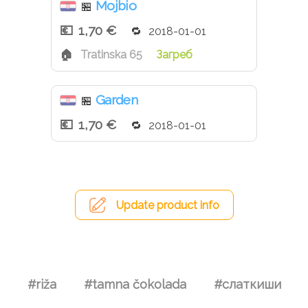
Mojbio
🏪
1,70 €
2018-01-01
Tratinska 65
Загреб
Garden
🏪
1,70 €
2018-01-01
Update product info
#riža
#tamna čokolada
#слаткиши