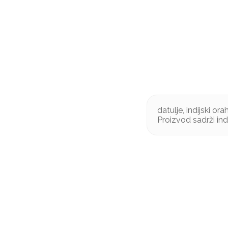
datulje, indijski or
Proizvod sadrži in