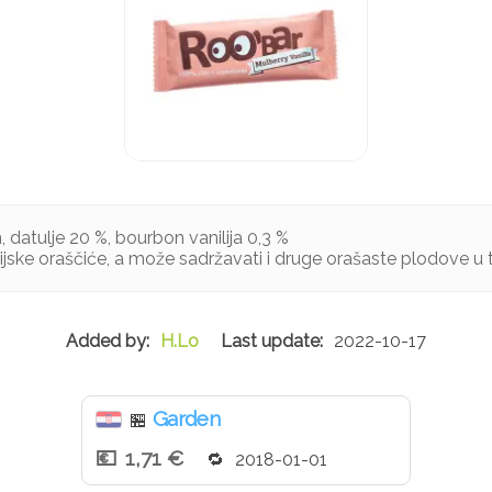
ah, datulje 20 %, bourbon vanilija 0,3 %
dijske oraščiće, a može sadržavati i druge orašaste plodove u
H.Lo
2022-10-17
Garden
🏪
1,71 €
2018-01-01