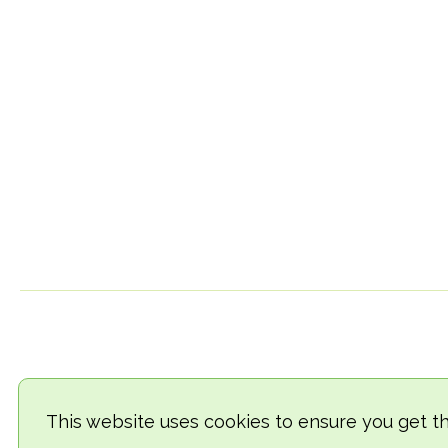
This website uses cookies to ensure you get t
© 2018-2026 TheVegCat