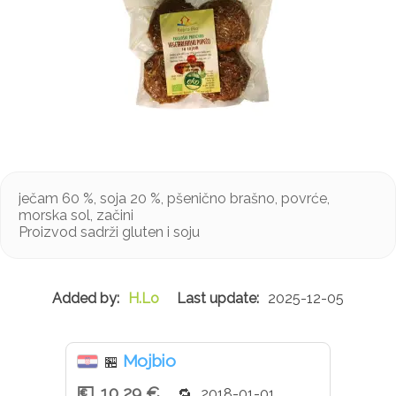
ječam 60 %, soja 20 %, pšenično brašno, povrće,
morska sol, začini
Proizvod sadrži gluten i soju
H.Lo
2025-12-05
Mojbio
🏪
10,29 €
2018-01-01