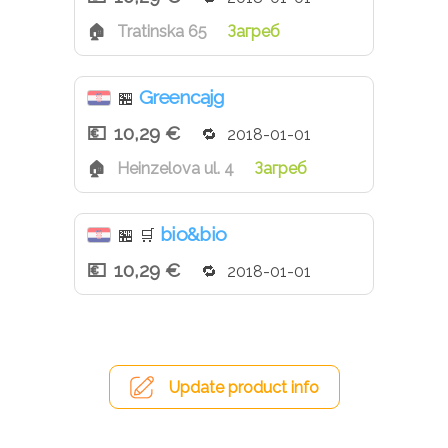
Tratinska 65
Загреб
Greencajg
🏪
10,29 €
2018-01-01
Heinzelova ul. 4
Загреб
bio&bio
🏪
🛒
10,29 €
2018-01-01
Update product info