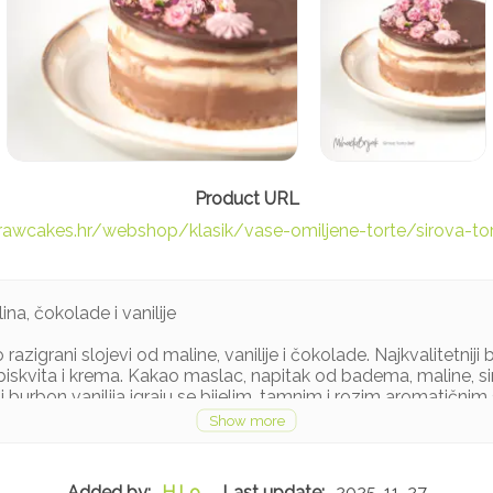
/rawcakes.hr/webshop/klasik/vase-omiljene-torte/sirova-tor
ina, čokolade i vanilije
razigrani slojevi od maline, vanilije i čokolade. Najkvalitetniji b
biskvita i krema. Kakao maslac, napitak od badema, maline, si
i burbon vanilija igraju se bijelim, tamnim i rozim aromatičnim
oraščići,*bademi,*agava sirup ili *kokosov nektar, *napitak od b
, *burbon vanilija, *maline, *sok od limuna, *korica limuna
škog uzgoja
H.Lo
2025-11-27