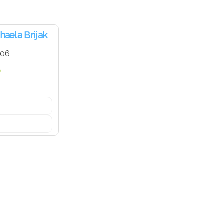
haela Brijak
-06
б