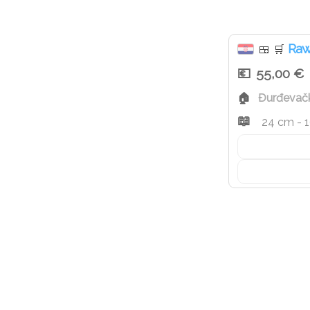
Dostupno tijekom c
Raw
🍱
🛒
55,00 €
Đurđevač
24 cm - 16