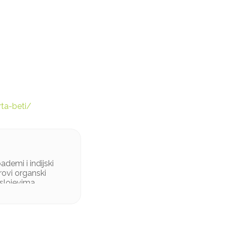
ta-beti/
ademi i indijski
rovi organski
 slojevima.
adema, *kakao u