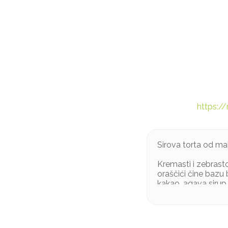
https:/
Sirova torta od mal
Kremasti i zebrasto 
oraščići čine bazu 
kakao, agava sirup 
Sastojci:*Indijski 
prahu,*kakao maslac
*Sastojci iz ekolo