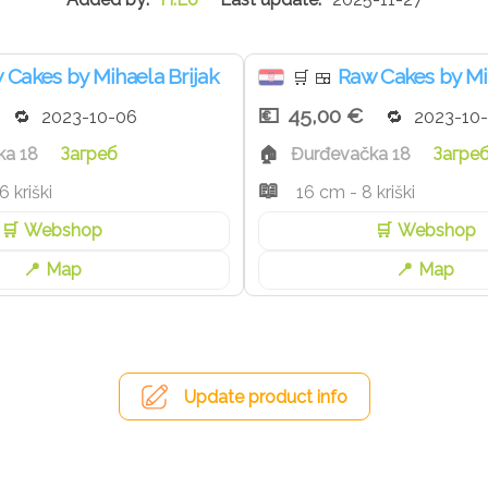
ijele godine.
 Cakes by Mihaela Brijak
Raw Cakes by Mi
🛒
🍱
45,00 €
2023-10-06
2023-10
ka 18
Загреб
Đurđevačka 18
Загре
 kriški
16 cm - 8 kriški
Webshop
Webshop
Map
Map
Update product info