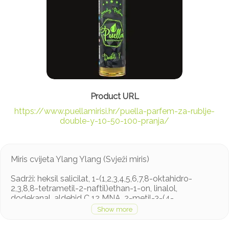
https://www.puellamirisi.hr/puella-parfem-za-rublje-
double-y-10-50-100-pranja/
Miris cvijeta Ylang Ylang (Svježi miris)
Sadrži: heksil salicilat, 1-(1,2,3,4,5,6,7,8-oktahidro-
2,3,8,8-tetrametil-2-naftil)ethan-1-on, linalol,
dodekanal, aldehid C 12 MNA, 2-metil-3-(4-
izopropilfenil)propanal, eugenol, kumarin, heptametil
dekahidroindenofuran, citral, 2,4-dimetilcikloheks-3-en-
1-karbaldehid, metil 2,4-dihidroksi-3,6-dimetilbezoat,