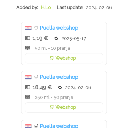
metil cinamat, geranil acetat, isoeugenol, δ-
H.Lo
2024-02-06
damascenon
Puella webshop
🛒
1,19 €
2025-05-17
50 ml - 10 pranja
Webshop
Puella webshop
🛒
18,49 €
2024-02-06
250 ml - 50 pranja
Webshop
Puella webshop
🛒