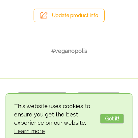
Update product info
#veganopolis
This website uses cookies to
ensure you get the best
Got it!
experience on our website.
© 2018-2026 TheVegCat
Learn more