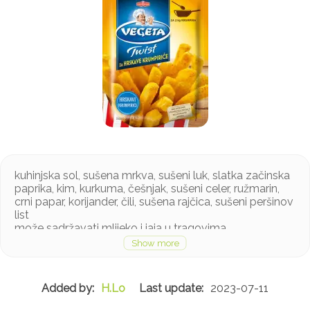
kuhinjska sol, sušena mrkva, sušeni luk, slatka začinska
paprika, kim, kurkuma, češnjak, sušeni celer, ružmarin,
crni papar, korijander, čili, sušena rajčica, sušeni peršinov
list
može sadržavati mlijeko i jaja u tragovima
H.Lo
2023-07-11