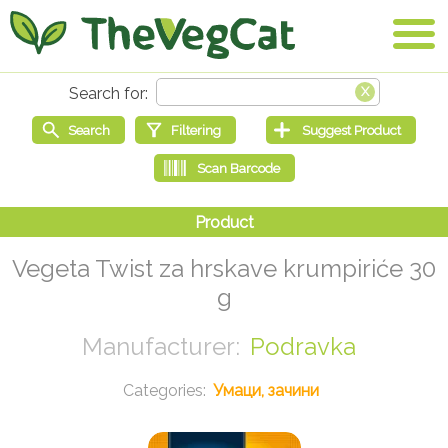
Vegeta Twist za hrskave krumpiriće 30
g
Podravka
Умаци, зачини