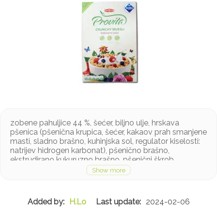
zobene pahuljice 44 %, šećer, biljno ulje, hrskava
pšenica (pšenična krupica, šećer, kakaov prah smanjene
masti, sladno brašno, kuhinjska sol, regulator kiselosti:
natrijev hidrogen karbonat), pšenično brašno,
ekstrudirano kukuruzno brašno, pšenični škrob,
zaslađene sušene brusnice 1,5 %, sušene maline 1 %,
sušene borovnice 0,6 %, aroma, antioksidansi: askorbil
palmitat, mješavina tokoferola, emulgator: sojin lecitin,
kuhinjska sol
H.Lo
2024-02-06
Proizvod sadrži zob, gluten i soju, a može sadržavati
lješnjake, bademe i mlijeko u tragovima