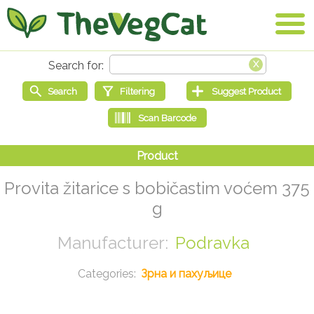
Provita žitarice s bobičastim voćem 375
g
Podravka
Зрна и пахуљице