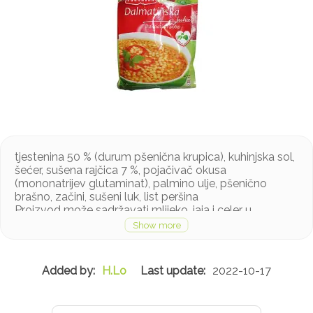
tjestenina 50 % (durum pšenična krupica), kuhinjska sol,
šećer, sušena rajčica 7 %, pojačivač okusa
(mononatrijev glutaminat), palmino ulje, pšenično
brašno, začini, sušeni luk, list peršina
Proizvod može sadržavati mlijeko, jaja i celer u
tragovima
H.Lo
2022-10-17