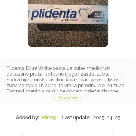
Plidenta Extra White pasta za zube, medicinski
dokazano pruža, potpunu njegu i zaštitu zuba.
Sadrži hijeluronsku kiselinu koja smanjuje osjetljivost
zuba na toplo i hladno, te vraća prirodnu bjelinu zuba.
Ekstrakt mentola pružit će dodatni osjećaj čistoće.
Zahvaljujući umirujućim i antioksidativnim svojstvima
nježno će ukloniti mrlje na zubima i obnoviti zubnu
caklinu.
Mirr05
2025-04-05