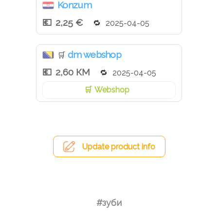
Konzum
2,25 €
2025-04-05
dm webshop
🛒
2,60 КМ
2025-04-05
Webshop
Update product info
#зуби