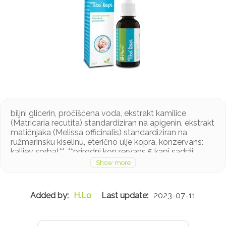
biljni glicerin, pročišćena voda, ekstrakt kamilice
(Matricaria recutita) standardiziran na apigenin, ekstrakt
matičnjaka (Melissa officinalis) standardiziran na
ružmarinsku kiselinu, eterično ulje kopra, konzervans:
kalijev sorbat**. **prirodni konzervans 5 kapi sadrži:
ekstrakt cvijeta prave kamilice: 27 mg, ekstrakt lista
matičnjaka: 2,4 mg, eterično ulje kopra: 0,4 mg
Čuvati od dohvata male djece. Preporučene dnevne
doze ne smiju se prekoračiti. Dodatak prehrani nije
H.Lo
2023-07-11
nadomjestak ili zamjena uravnoteženoj prehrani.
Primjena kod dojenčadi mlađe od šest mjeseci uz
prethodno savjetovanje s pedijatrom