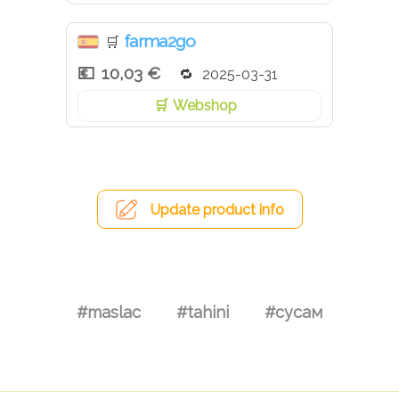
farma2go
🛒
10,03 €
2025-03-31
Webshop
Update product info
#maslac
#tahini
#сусам