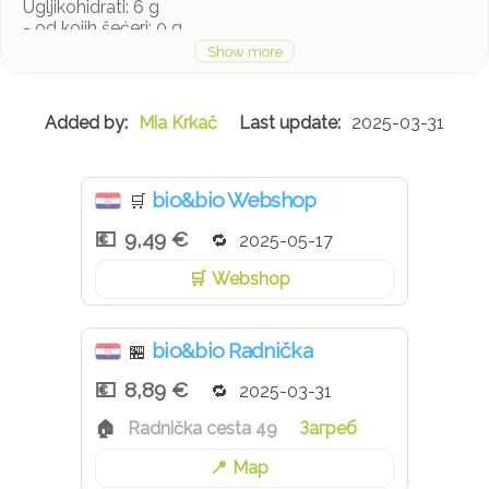
Ugljikohidrati: 6 g
- od kojih šećeri: 0 g
Bjelančevine: 27 g
Sol: 0,4 g
Mia Krkač
2025-03-31
bio&bio Webshop
🛒
9,49 €
2025-05-17
Webshop
bio&bio Radnička
🏪
8,89 €
2025-03-31
Radnička cesta 49
Загреб
Map