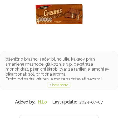
pšenično brašno, šećer, biljno ulje, kakaov prah
smanjene masnoće, glukozni sirup, dekstraza
monohidrat, pšenični škrob, tvar za rahljenje: amonijev
bikarbonat; sol, prirodna aroma
Proizvod sadrži gluten, a može sadržavati sezam i
mlijeko u tragovima
H.Lo
2024-07-07