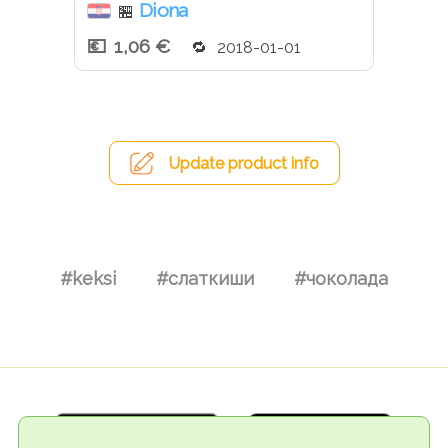
Diona
🏪
1,06 €
2018-01-01
Update product info
#keksi
#слаткиши
#чоколада