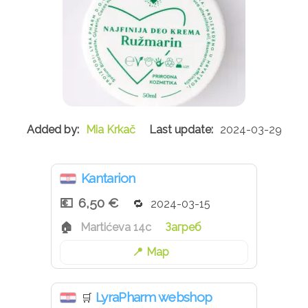
Mia Krkač
2024-03-29
Kantarion
6,50 €
2024-03-15
Martićeva 14c
Загреб
Map
LyraPharm webshop
🛒