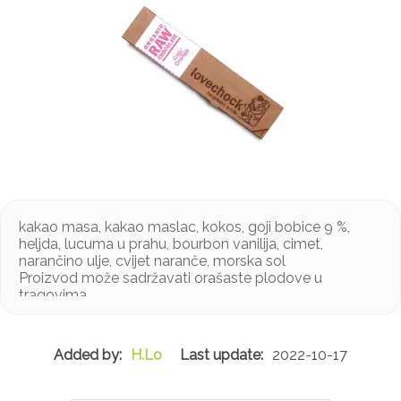
kakao masa, kakao maslac, kokos, goji bobice 9 %,
heljda, lucuma u prahu, bourbon vanilija, cimet,
narančino ulje, cvijet naranče, morska sol
Proizvod može sadržavati orašaste plodove u
tragovima
H.Lo
2022-10-17