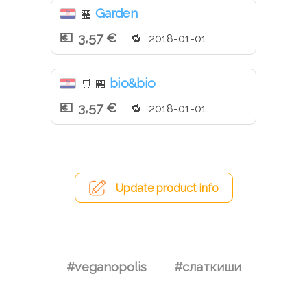
Garden
🏪
3,57 €
2018-01-01
bio&bio
🛒
🏪
3,57 €
2018-01-01
Update product info
#veganopolis
#слаткиши