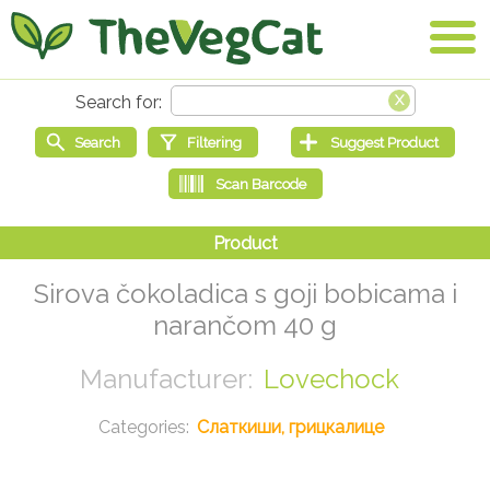
Sirova čokoladica s goji bobicama i
narančom 40 g
Lovechock
Слаткиши, грицкалице