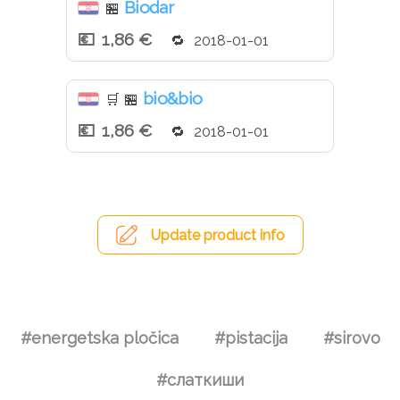
Biodar
🏪
1,86 €
2018-01-01
bio&bio
🛒
🏪
1,86 €
2018-01-01
Update product info
#energetska pločica
#pistacija
#sirovo
#слаткиши