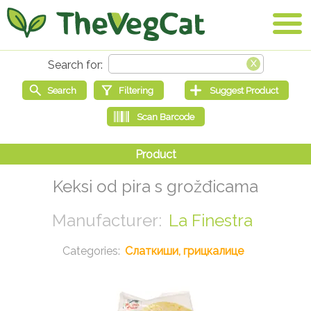
Keksi od pira s grožđicama
La Finestra
Слаткиши, грицкалице