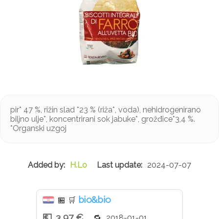
pir* 47 %, rižin slad *23 % (riža*, voda), nehidrogenirano
biljno ulje*, koncentrirani sok jabuke*, grožđice*3,4 %.
*Organski uzgoj
H.Lo
2024-07-07
bio&bio
🏪
🛒
3,97 €
2018-01-01