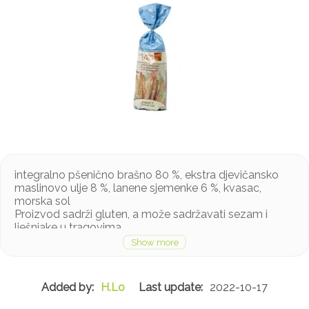
integralno pšenično brašno 80 %, ekstra djevičansko
maslinovo ulje 8 %, lanene sjemenke 6 %, kvasac,
morska sol
Proizvod sadrži gluten, a može sadržavati sezam i
lješnjake u tragovima
H.Lo
2022-10-17