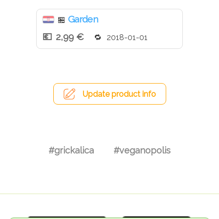
Garden
🏪
2,99 €
2018-01-01
Update product info
#grickalica
#veganopolis